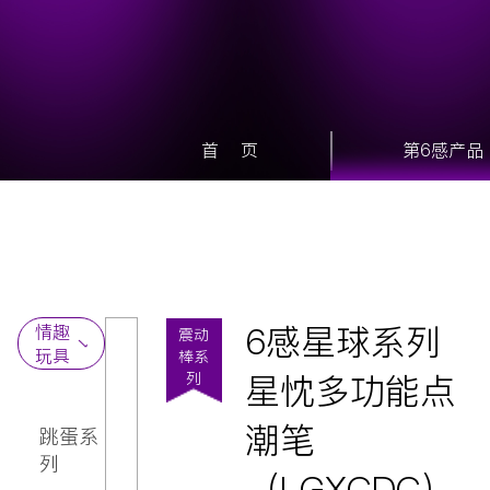
首 页
第6感产品
6感星球系列
情趣
震动
玩具
棒系
星忱多功能点
列
安全套
润滑剂
潮笔
跳蛋系
延时喷
列
剂
（LGXCDC）