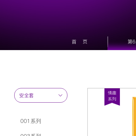
首 页
第
情趣
安全套
系列
润滑剂
情趣玩具
001系列
延时喷剂