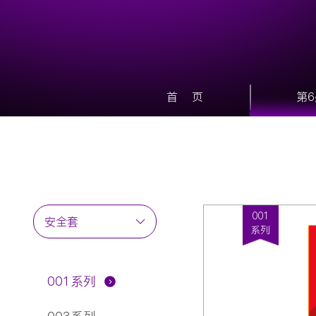
首 页
第
001
安全套
系列
润滑剂
情趣玩具
001系列
延时喷剂