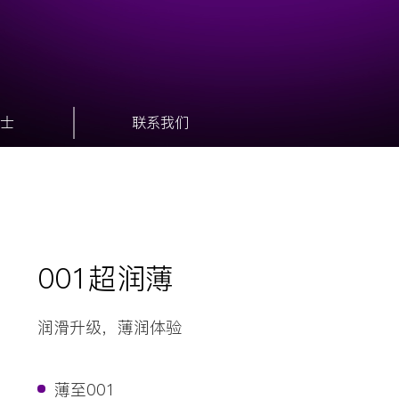
士
联系我们
001超润薄
润滑升级，薄润体验
薄至001