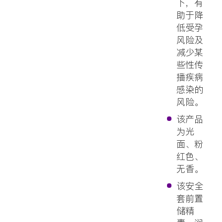
下，有
助于降
低受孕
风险及
减少某
些性传
播疾病
感染的
风险。
该产品
为光
面、粉
红色、
无香。
该安全
套前置
储精