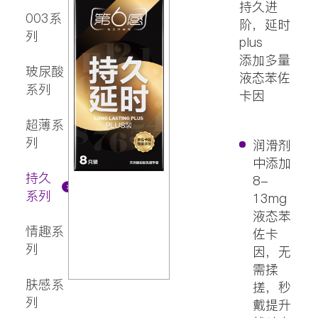
剂
持久进
003系
阶，延时
列
plus
添加多量
玻尿酸
液态苯佐
系列
卡因
超薄系
列
润滑剂
中添加
持久
8-
系列
13mg
液态苯
情趣系
佐卡
列
因，无
需揉
肤感系
搓，秒
列
戴提升