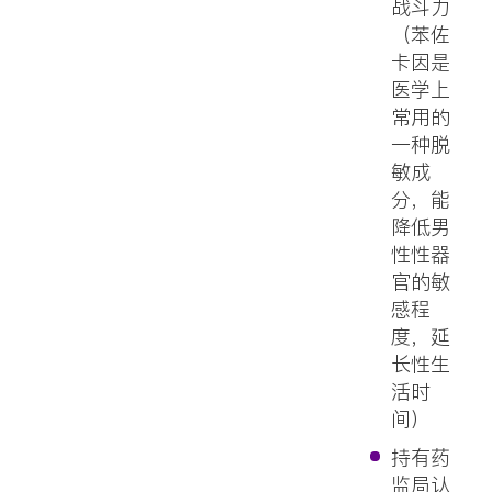
战斗力
（苯佐
卡因是
医学上
常用的
一种脱
敏成
分，能
降低男
性性器
官的敏
感程
度，延
长性生
活时
间）
持有药
监局认