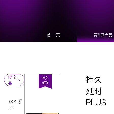
首 页
第6感产品
持久
安全
持久
套
系列
延时
润滑剂
情趣玩
PLUS
001系
具
列
延时喷