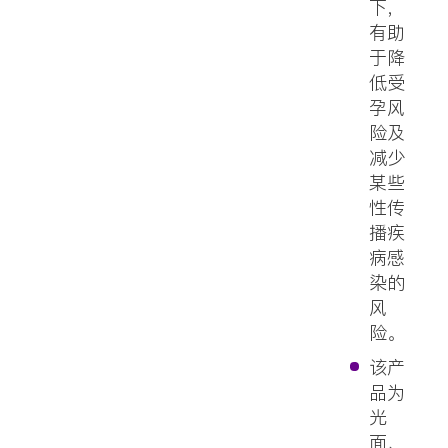
下，
有助
于降
低受
孕风
险及
减少
某些
性传
播疾
病感
染的
风
险。
该产
品为
光
面、