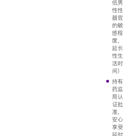
低男
性性
器官
的敏
感程
度，
延长
性生
活时
间）
持有
药监
局认
证批
准，
安心
享受
延时