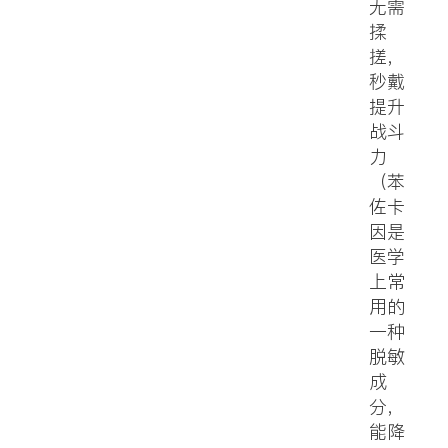
无需
揉
搓，
秒戴
提升
战斗
力
（苯
佐卡
因是
医学
上常
用的
一种
脱敏
成
分，
能降