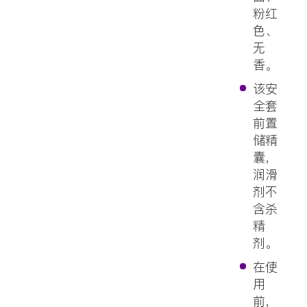
粉红
色、
无
香。
该安
全套
前置
储精
囊，
润滑
剂不
含杀
精
剂。
在使
用
前，