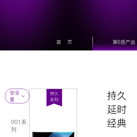
首 页
第6感产品
持久
安全
持久
套
系列
延时
润滑剂
情趣玩
经典
001系
具
列
延时喷