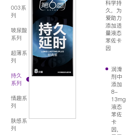
剂
科学持
003系
久，为
列
爱助力
添加适
玻尿酸
量液态
系列
苯佐卡
因
超薄系
列
润滑
持久
剂中
系列
添加
8-
情趣系
13mg
列
液态
苯佐
肤感系
卡
列
因，